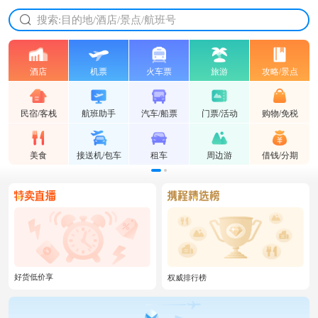
放心的服务 放心的价格
搜索:目的地/酒店/景点/航班号
酒店
机票
火车票
旅游
攻略/景点
民宿/客栈
航班助手
汽车/船票
门票/活动
购物/免税
美食
接送机/包车
租车
周边游
借钱/分期
好货低价享
权威排行榜